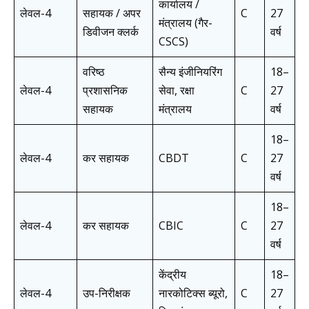
कार्यालय /
लेवल-4
सहायक / अपर
C
27
मंत्रालय (गैर-
डिवीजन क्लर्क
वर्ष
CSCS)
वरिष्ठ
सैन्य इंजीनियरिंग
18–
लेवल-4
प्रशासनिक
सेवा, रक्षा
C
27
सहायक
मंत्रालय
वर्ष
18–
लेवल-4
कर सहायक
CBDT
C
27
वर्ष
18–
लेवल-4
कर सहायक
CBIC
C
27
वर्ष
केंद्रीय
18–
लेवल-4
उप-निरीक्षक
नारकोटिक्स ब्यूरो,
C
27