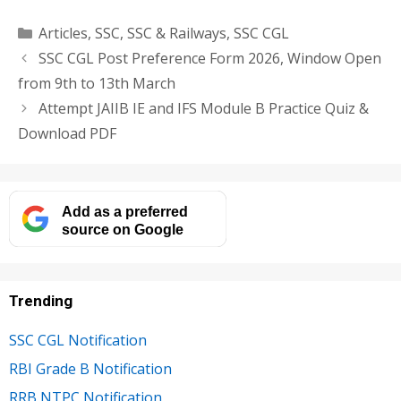
Categories
Articles
,
SSC
,
SSC & Railways
,
SSC CGL
SSC CGL Post Preference Form 2026, Window Open
from 9th to 13th March
Attempt JAIIB IE and IFS Module B Practice Quiz &
Download PDF
Add as a preferred
source on Google
Trending
SSC CGL Notification
RBI Grade B Notification
RRB NTPC Notification