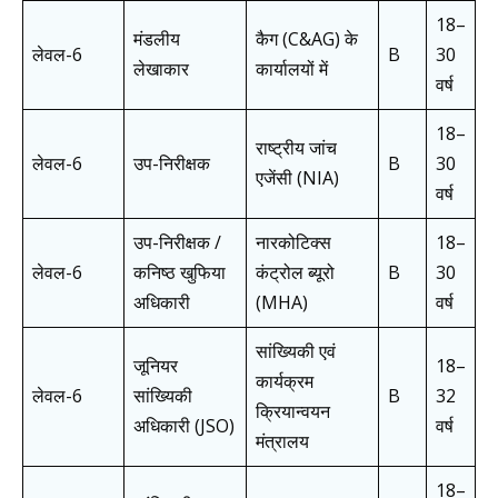
18–
मंडलीय
कैग (C&AG) के
लेवल-6
B
30
लेखाकार
कार्यालयों में
वर्ष
18–
राष्ट्रीय जांच
लेवल-6
उप-निरीक्षक
B
30
एजेंसी (NIA)
वर्ष
उप-निरीक्षक /
नारकोटिक्स
18–
लेवल-6
कनिष्ठ खुफिया
कंट्रोल ब्यूरो
B
30
अधिकारी
(MHA)
वर्ष
सांख्यिकी एवं
जूनियर
18–
कार्यक्रम
लेवल-6
सांख्यिकी
B
32
क्रियान्वयन
अधिकारी (JSO)
वर्ष
मंत्रालय
18–