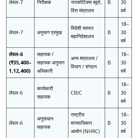
लेवल-7
निरीक्षक
नारकोटिक्स ब्यूरो,
B
30
वित्त मंत्रालय
वर्ष
18–
विदेशी व्यापार
लेवल-7
अनुभाग प्रमुख
B
30
महानिदेशालय
वर्ष
लेवल-6
सहायक /
18–
अन्य मंत्रालय /
(₹35,400–
सहायक अनुभाग
B
30
विभाग / संगठन
1,12,400)
अधिकारी
वर्ष
18–
कार्यकारी
लेवल-6
CBIC
B
30
सहायक
वर्ष
राष्ट्रीय
18–
अनुसंधान
लेवल-6
मानवाधिकार
B
30
सहायक
आयोग (NHRC)
वर्ष