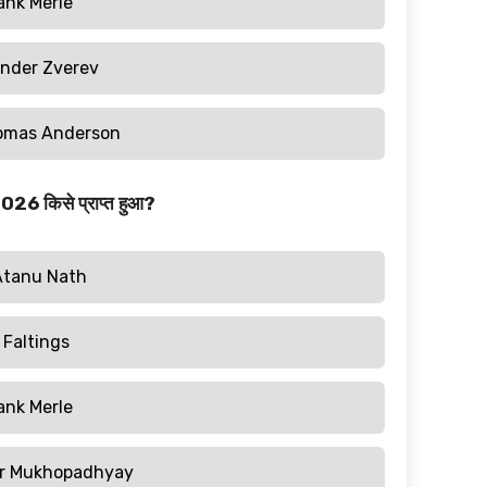
ank Merle
nder Zverev
omas Anderson
026 किसे प्राप्त हुआ?
Atanu Nath
 Faltings
ank Merle
r Mukhopadhyay