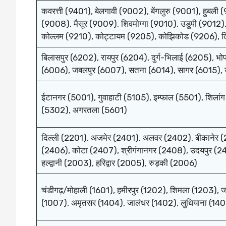
कवरत्ती (9401), बेलगावी (9002), बेंगलुरु (9001), हुबली (
(9008), मैसूर (9009), शिवमोग्गा (9010), उडुपी (9012),
कोल्लम (9210), कोट्टायम (9205), कोझिकोड (9206), त्र
बिलासपुर (6202), रायपुर (6204), दुर्ग-भिलाई (6205), भो
(6006), जबलपुर (6007), सतना (6014), सागर (6015), 
ईटानगर (5001), गुवाहाटी (5105), इम्फाल (5501), शिला
(5302), अगरतला (5601)
दिल्ली (2201), अजमेर (2401), अलवर (2402), बीकानेर (
(2406), कोटा (2407), श्रीगंगानगर (2408), उदयपुर (24
हल्द्वानी (2003), हरिद्वार (2005), रुड़की (2006)
चंडीगढ़/मोहाली (1601), हमीरपुर (1202), शिमला (1203), जम
(1007), अमृतसर (1404), जालंधर (1402), लुधियाना (140