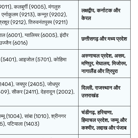
9011), कलबुर्गी (9005), मंगलुरु
लक्षद्वीप, कर्नाटक और
 एर्नाकुलम (9213), कन्नूर (9202),
केरल
िशूर (9212), तिरुवनंतपुरम (9211)
पाल (6001), ग्वालियर (6005), इंदौर
छत्तीसगढ़ और मध्य प्रदेश
उज्जैन (6016)
अरुणाचल प्रदेश, असम,
ंग (5401), आइजोल (5701), कोहिमा
मणिपुर, मेघालय, मिजोरम,
नागालैंड और त्रिपुरा
2404), जयपुर (2405), जोधपुर
दिल्ली, राजस्थान और
09), सीकर (2411), देहरादून (2002),
उत्तराखंड
चंडीगढ़, हरियाणा,
्मू (1004), सांबा (1010), श्रीनगर
हिमाचल प्रदेश, जम्मू और
5), पटियाला (1403)
कश्मीर, लद्दाख और पंजाब