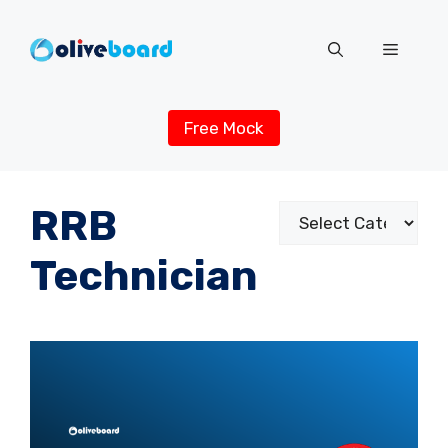
Skip
to
Menu
content
Free Mock
RRB
Categories
Technician