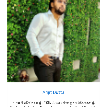
Arijit Dutta
नमस्ते! मैं अरिजीत दत्ता हूँ। मैं Oliveboard में एक कुशल कंटेंट राइटर हूँ,