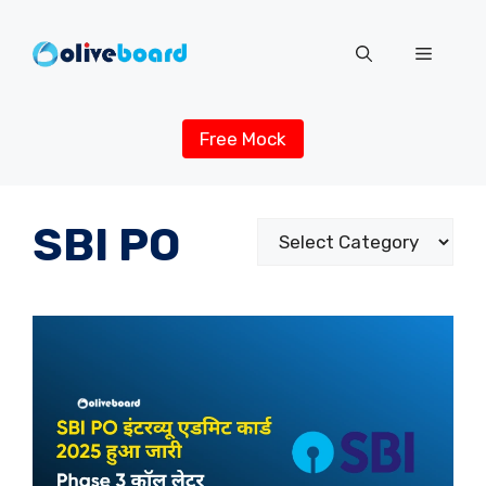
Skip
to
Menu
content
Free Mock
SBI PO
Categories