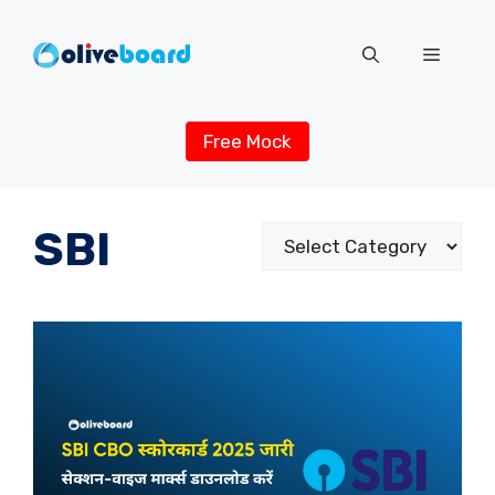
Skip
to
Menu
content
Free Mock
SBI
Categories