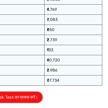
₹4,769
₹7,083
₹850
₹2,739
₹133
₹40,720
₹2,986
₹37,734
k Test का प्रयास करें।