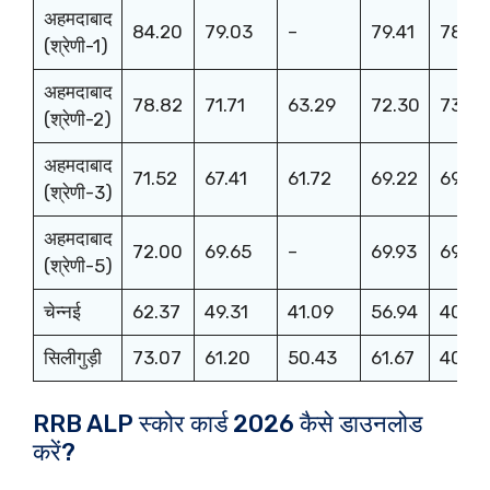
अहमदाबाद
84.20
79.03
–
79.41
78.79
(श्रेणी-1)
अहमदाबाद
78.82
71.71
63.29
72.30
73.05
(श्रेणी-2)
अहमदाबाद
71.52
67.41
61.72
69.22
69.97
(श्रेणी-3)
अहमदाबाद
72.00
69.65
–
69.93
69.10
(श्रेणी-5)
चेन्नई
62.37
49.31
41.09
56.94
40.0
सिलीगुड़ी
73.07
61.20
50.43
61.67
40.40
RRB ALP स्कोर कार्ड 2026 कैसे डाउनलोड
करें?