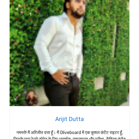
Arijit Dutta
नमस्ते! मैं अरिजीत दत्ता हूँ। मैं Oliveboard में एक कुशल कंटेंट राइटर हूँ,