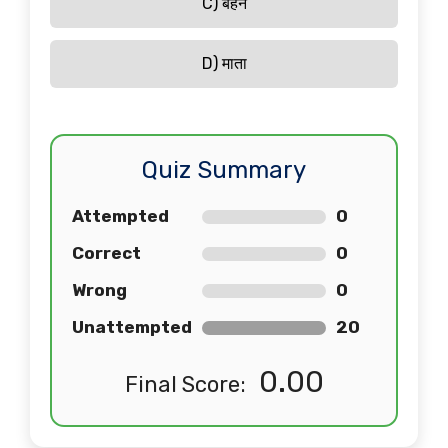
C) बहन
D) माता
Quiz Summary
Attempted
0
Correct
0
Wrong
0
Unattempted
20
0.00
Final Score: