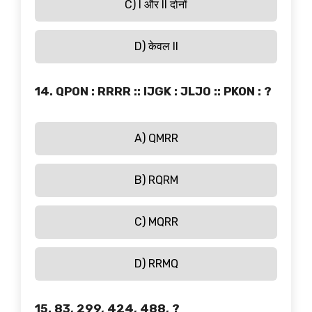
C) I और II दोनों
D) केवल II
14. QPON : RRRR :: IJGK : JLJO :: PKON : ?
A) QMRR
B) RQRM
C) MQRR
D) RRMQ
15. 83, 299, 424, 488, ?