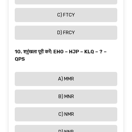
C) FTCY
D) FRCY
10. श्रृंखला पूरी करें: EHO – HJP – KLQ – ? –
QPS
A) MMR
B) MNR
C) NMR
D) NNR