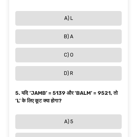
A) L
B) A
C) O
D) R
5. यदि ‘JAMB’ = 5139 और ‘BALM’ = 9521, तो
‘L’ के लिए कूट क्या होगा?
A) 5