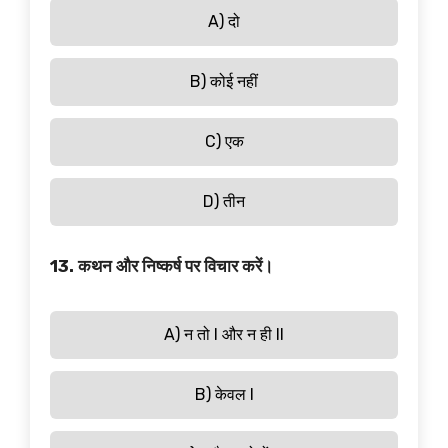
A) दो
B) कोई नहीं
C) एक
D) तीन
13. कथन और निष्कर्ष पर विचार करें।
A) न तो I और न ही II
B) केवल I