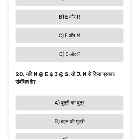
B) E और R
C) E और M
D) E और F
20. यदि N @ E $ J @ S, तो J, N से किस प्रकार
संबंधित है?
A) पुत्री का पुत्र
B) बहन की पुत्री