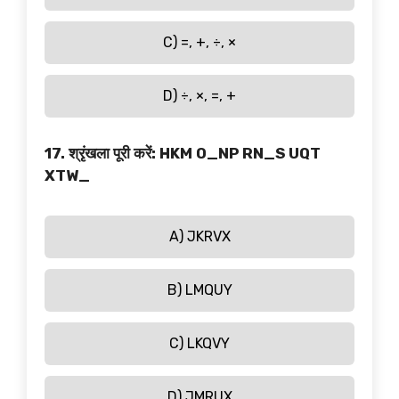
C) =, +, ÷, ×
D) ÷, ×, =, +
17. श्रृंखला पूरी करें: HKM O_NP RN_S UQT
XTW_
A) JKRVX
B) LMQUY
C) LKQVY
D) JMRUX