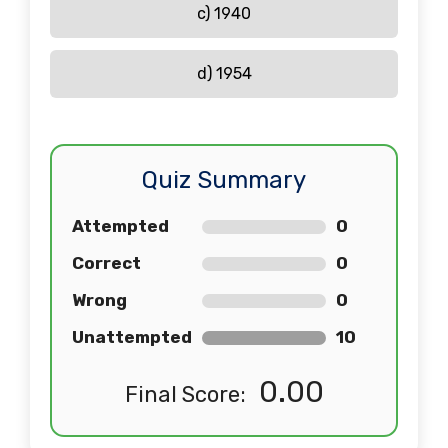
c) 1940
d) 1954
Quiz Summary
Attempted
0
Correct
0
Wrong
0
Unattempted
10
0.00
Final Score: