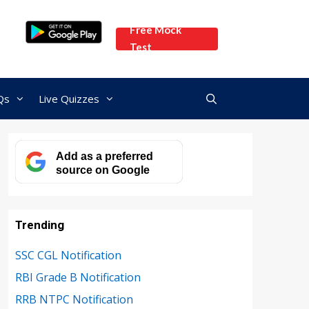
Free Mock
Test
Qs
Live Quizzes
Add as a preferred
source on Google
Trending
SSC CGL Notification
RBI Grade B Notification
RRB NTPC Notification