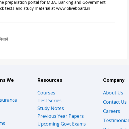
ne preparation portal for MBA, Banking and Government
k tests and study material at www.oliveboard.in
िताबें
ams We
Resources
Company
Courses
About Us
nsurance
Test Series
Contact Us
Study Notes
Careers
Previous Year Papers
Testimonial
ams
Upcoming Govt Exams