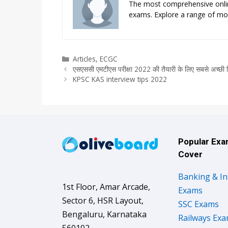
The most comprehensive onli
exams. Explore a range of moc
Categories
Articles
,
ECGC
एसएससी एमटीएस परीक्षा 2022 की तैयारी के लिए सबसे अच्छी क
KPSC KAS interview tips 2022
Popular Ex
Cover
Banking & I
1st Floor, Amar Arcade,
Exams
Sector 6, HSR Layout,
SSC Exams
Bengaluru, Karnataka
Railways Ex
560102