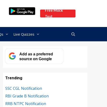
Free Mock
Test
Qs
Live Quizzes
Add as a preferred
source on Google
Trending
SSC CGL Notification
RBI Grade B Notification
RRB NTPC Notification