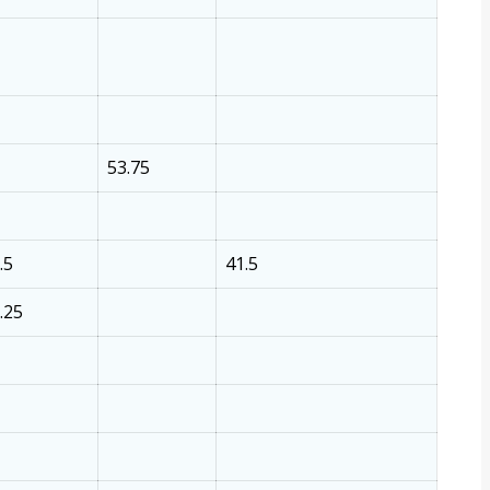
53.75
.5
41.5
.25