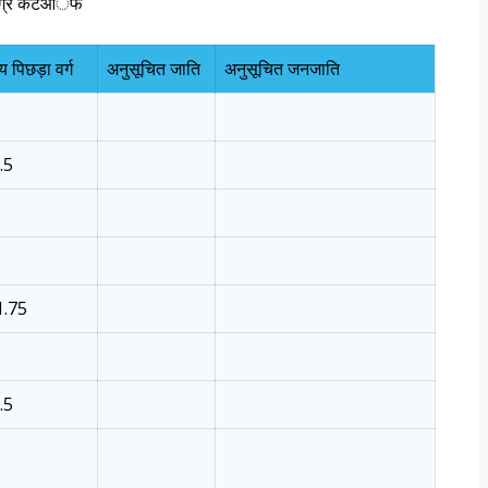
 समग्र कटआॅफ
य पिछड़ा वर्ग
अनुसूचित जाति
अनुसूचित जनजाति
.5
.75
.5