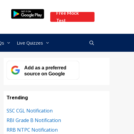
Free Mock
Test
Qs
Live Quizzes
Add as a preferred
source on Google
Trending
SSC CGL Notification
RBI Grade B Notification
RRB NTPC Notification