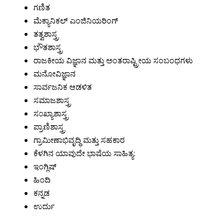
ಗಣಿತ
ಮೆಕ್ಯಾನಿಕಲ್ ಎಂಜಿನಿಯರಿಂಗ್
ತತ್ವಶಾಸ್ತ್ರ
ಭೌತಶಾಸ್ತ್ರ
ರಾಜಕೀಯ ವಿಜ್ಞಾನ ಮತ್ತು ಅಂತರಾಷ್ಟ್ರೀಯ ಸಂಬಂಧಗಳು
ಮನೋವಿಜ್ಞಾನ
ಸಾರ್ವಜನಿಕ ಆಡಳಿತ
ಸಮಾಜಶಾಸ್ತ್ರ
ಸ೦ಖ್ಯಾಶಾಸ್ತ್ರ
ಪ್ರಾಣಿಶಾಸ್ತ್ರ
ಗ್ರಾಮೀಣಾಭಿವೃದ್ಧಿ ಮತ್ತು ಸಹಕಾರ
ಕೆಳಗಿನ ಯಾವುದೇ ಭಾಷೆಯ ಸಾಹಿತ್ಯ:
ಇಂಗ್ಲಿಷ್
ಹಿಂದಿ
ಕನ್ನಡ
ಉರ್ದು