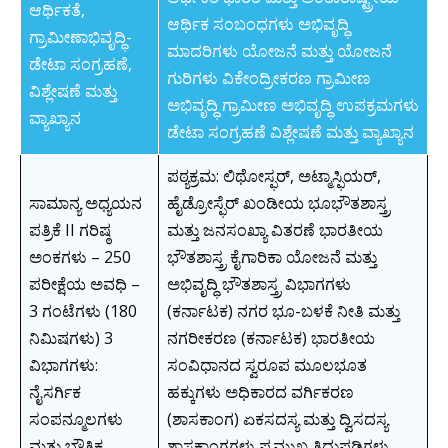
ಆರ್ಥಿಕತೆ,
ಆರ್ಥಿಕ ಸಂಬಂಧಗಳು ಅಭಿವೃದ್ಧಿ
ಗ್ರಾಮೀಣಾಭಿವೃದ್ಧಿ-
ಮಾದರಿಗಳು ಯೋಜನೆ ಮತ್ತು ಯೋಜನೆ
ಡೇಟಾ ಸಂಗ್ರಹಣೆ,
ಗುರಿಗಳು ವಿಕೇಂದ್ರೀಕರಣ ಗ್ರಾಮೀಣ
ವಿಶ್ಲೇಷಣೆ ಮತ್ತು
ಅಭಿವೃದ್ಧಿ ಗ್ರಾಮೀಣ ಅಭಿವೃದ್ಧಿ ಉಪಕ್ರಮಗಳು
ವ್ಯಾಖ್ಯಾನ
ಡೇಟಾ ಸಂಗ್ರಹಣೆ ವಿಶ್ಲೇಷಣೆ ಮತ್ತು ವ್ಯಾಖ್ಯಾನ
ಪಠ್ಯಕ್ರಮ: ಲಿಥೋಸ್ಫರ್, ಅಟ್ಮಾಸ್ಫಿಯರ್,
ಸಾಮಾನ್ಯ ಅಧ್ಯಯನ
ಹೈಡ್ರೋಸ್ಫೆರ್ ಖಂಡೀಯ ಭೂಭೌತಶಾಸ್ತ್ರ
ಪತ್ರಿಕೆ II ಗರಿಷ್ಠ
ಮತ್ತು ಜನಸಂಖ್ಯಾ ವಿತರಣೆ ಭಾರತೀಯ
ಅಂಕಗಳು – 250
ಭೌತಶಾಸ್ತ್ರ ಕೈಗಾರಿಕಾ ಯೋಜನೆ ಮತ್ತು
ಪರೀಕ್ಷೆಯ ಅವಧಿ –
ಅಭಿವೃದ್ಧಿ ಭೌತಶಾಸ್ತ್ರ ವಿಭಾಗಗಳು
3 ಗಂಟೆಗಳು (180
(ಕರ್ನಾಟಕ) ನಗರ ಭೂ-ಬಳಕೆ ನೀತಿ ಮತ್ತು
ನಿಮಿಷಗಳು) 3
ನಗರೀಕರಣ (ಕರ್ನಾಟಕ) ಭಾರತೀಯ
ವಿಭಾಗಗಳು:
ಸಂವಿಧಾನದ ಸ್ವರೂಪ ಮೂಲಭೂತ
ನೈಸರ್ಗಿಕ
ಹಕ್ಕುಗಳು ಅಧಿಕಾರದ ವರ್ಗಿಕರಣ
ಸಂಪನ್ಮೂಲಗಳು
(ಶಾಸಕಾಂಗ) ಏಕಸದಸ್ಯ ಮತ್ತು ದ್ವಿಸದಸ್ಯ
ಮತ್ತು ಭೌತಿಕ
ಶಾಸಕಾಂಗಗಳು ಪ್ರಮುಖ ತಿದ್ದುಪಡಿಗಳು