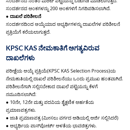
ಸಂದರ್ಶನದ ನಂತರ ಮೆರಿಟ್ ಪಟ್ಟಿಯನ್ನು ಬಿಡುಗಡೆ ಮಾಡಲಾಗುತ್ತದೆ.
ಸಂದರ್ಶನದ ಅಂಕಗಳನ್ನು 200 ಅಂಕಗಳಿಗೆ ನಿಗದಿಪಡಿಸಲಾಗಿದೆ.
●
ದಾಖಲೆ ಪರಿಶೀಲನೆ
ಸಂದರ್ಶನದಿಂದ ಆಯ್ಕೆಯಾದ ಅಭ್ಯರ್ಥಿಗಳನ್ನು ದಾಖಲೆಗಳ ಪರಿಶೀಲನೆ
ಪ್ರಕ್ರಿಯೆಗೆ ಕರೆಯಲಾಗುತ್ತದೆ.
KPSC KAS ನೇಮಕಾತಿಗೆ ಅಗತ್ಯವಿರುವ
ದಾಖಲೆಗಳು
ಪರೀಕ್ಷೆಯ ಆಯ್ಕೆ ಪ್ರಕ್ರಿಯೆ(KPSC KAS Selection Process)ಯ
ನೇಮಕಾತಿಯಲ್ಲಿ ದಾಖಲೆ ಪರಿಶೀಲನೆಯು ಒಂದು ಪ್ರಮುಖ ಹಂತವಾಗಿದೆ.
ಪರಿಶೀಲನೆಗಾಗಿ ಸಲ್ಲಿಸಬೇಕಾದ ದಾಖಲೆ ಪಟ್ಟಿಯನ್ನು ಕೆಳಗೆ
ನಮೂದಿಸಲಾಗಿದೆ:
● 10ನೇ, 12ನೇ ಮತ್ತು ಪದವಿಯ ಶೈಕ್ಷಣಿಕ ಅರ್ಹತೆಯ
ಪ್ರಮಾಣಪತ್ರಗಳು.
● ಜಾತಿ ಪ್ರಮಾಣಪತ್ರ (ಮೀಸಲು ವರ್ಗದ ಅಡಿಯಲ್ಲಿ ಅರ್ಜಿ ಸಲ್ಲಿಸಿದರೆ)
● ಅಭ್ಯರ್ಥಿಯ ಪಾಸ್‌ಪೋರ್ಟ್ ಅಳತೆಯ ಭಾವಚಿತ್ರಗಳು.