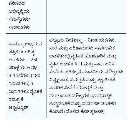
ಪರಿಸರದ
ಅಭಿವೃದ್ಧಿಯ
ಸಮಸ್ಯೆಗಳು/
ಸವಾಲುಗಳು
ಪಠ್ಯಕ್ರಮ: ನೀತಿಶಾಸ್ತ್ರ – ನಿರ್ಣಾಯಕಗಳು,
ಸಾಮಾನ್ಯ ಅಧ್ಯಯನ
ಸಾರ ಮತ್ತು ಪರಿಣಾಮಗಳು ಸಾರ್ವಜನಿಕ
ಪತ್ರಿಕೆ IV ಗರಿಷ್ಠ
ಆಡಳಿತದಲ್ಲಿ ನೈತಿಕತೆ ಹೊಣೆಗಾರಿಕೆ ಮತ್ತು
ಅಂಕಗಳು – 250
ನೈತಿಕ ಆಡಳಿತ RTI ಮತ್ತು ಸಾರ್ವಜನಿಕ
ಪರೀಕ್ಷೆಯ ಅವಧಿ –
ಸೇವೆಯ ಪರಿಕಲ್ಪನೆ ಮಾನವೀಯ ಮೌಲ್ಯಗಳು
3 ಗಂಟೆಗಳು (180
ನಿಷ್ಪಕ್ಷಪಾತ, ಸಮಗ್ರತೆ ಮತ್ತು ಪಕ್ಷಾತೀತತೆ
ನಿಮಿಷಗಳು) 3
ನಾಗರಿಕ ಸೇವೆಗೆ ಯೋಗ್ಯತೆ ಮತ್ತು
ವಿಭಾಗಗಳು: ನೈತಿಕತೆ
ಮೂಲಭೂತ ಮೌಲ್ಯಗಳು ಭಾವನಾತ್ಮಕ
ಸಮಗ್ರತೆ
ಬುದ್ಧಿವಂತಿಕೆ ಮತ್ತು ಸಾಮಾಜಿಕ ಚಿಂತಕರ
ಆಪ್ಟಿಟ್ಯೂಡ್
ಕೊಡುಗೆ (ಮೇಲಿನ ಕೇಸ್ ಸ್ಟಡೀಸ್)