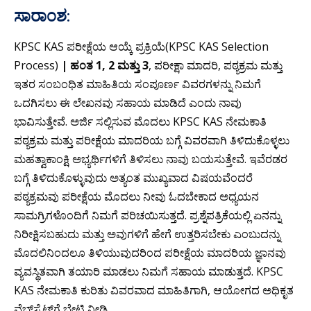
ಸಾರಾಂಶ:
KPSC KAS ಪರೀಕ್ಷೆಯ ಆಯ್ಕೆ ಪ್ರಕ್ರಿಯೆ(KPSC KAS Selection
Process)
| ಹಂತ 1, 2 ಮತ್ತು 3
, ಪರೀಕ್ಷಾ ಮಾದರಿ, ಪಠ್ಯಕ್ರಮ ಮತ್ತು
ಇತರ ಸಂಬಂಧಿತ ಮಾಹಿತಿಯ ಸಂಪೂರ್ಣ ವಿವರಗಳನ್ನು ನಿಮಗೆ
ಒದಗಿಸಲು ಈ ಲೇಖನವು ಸಹಾಯ ಮಾಡಿದೆ ಎಂದು ನಾವು
ಭಾವಿಸುತ್ತೇವೆ. ಅರ್ಜಿ ಸಲ್ಲಿಸುವ ಮೊದಲು KPSC KAS ನೇಮಕಾತಿ
ಪಠ್ಯಕ್ರಮ ಮತ್ತು ಪರೀಕ್ಷೆಯ ಮಾದರಿಯ ಬಗ್ಗೆ ವಿವರವಾಗಿ ತಿಳಿದುಕೊಳ್ಳಲು
ಮಹತ್ವಾಕಾಂಕ್ಷಿ ಅಭ್ಯರ್ಥಿಗಳಿಗೆ ತಿಳಿಸಲು ನಾವು ಬಯಸುತ್ತೇವೆ. ಇವೆರಡರ
ಬಗ್ಗೆ ತಿಳಿದುಕೊಳ್ಳುವುದು ಅತ್ಯಂತ ಮುಖ್ಯವಾದ ವಿಷಯವೆಂದರೆ
ಪಠ್ಯಕ್ರಮವು ಪರೀಕ್ಷೆಯ ಮೊದಲು ನೀವು ಓದಬೇಕಾದ ಅಧ್ಯಯನ
ಸಾಮಗ್ರಿಗಳೊಂದಿಗೆ ನಿಮಗೆ ಪರಿಚಯಿಸುತ್ತದೆ. ಪ್ರಶ್ನೆಪತ್ರಿಕೆಯಲ್ಲಿ ಏನನ್ನು
ನಿರೀಕ್ಷಿಸಬಹುದು ಮತ್ತು ಅವುಗಳಿಗೆ ಹೇಗೆ ಉತ್ತರಿಸಬೇಕು ಎಂಬುದನ್ನು
ಮೊದಲಿನಿಂದಲೂ ತಿಳಿಯುವುದರಿಂದ ಪರೀಕ್ಷೆಯ ಮಾದರಿಯ ಜ್ಞಾನವು
ವ್ಯವಸ್ಥಿತವಾಗಿ ತಯಾರಿ ಮಾಡಲು ನಿಮಗೆ ಸಹಾಯ ಮಾಡುತ್ತದೆ. KPSC
KAS ನೇಮಕಾತಿ ಕುರಿತು ವಿವರವಾದ ಮಾಹಿತಿಗಾಗಿ, ಆಯೋಗದ ಅಧಿಕೃತ
ವೆಬ್‌ಸೈಟ್‌ಗೆ ಭೇಟಿ ನೀಡಿ.